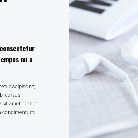
 consectetur
 tempus mi a
etur adipiscing
rbi cursus
la sit amet. Donec
um condimentum.