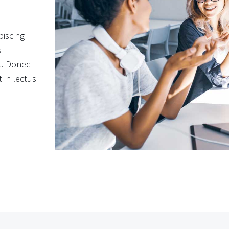
piscing
s
et. Donec
t in lectus