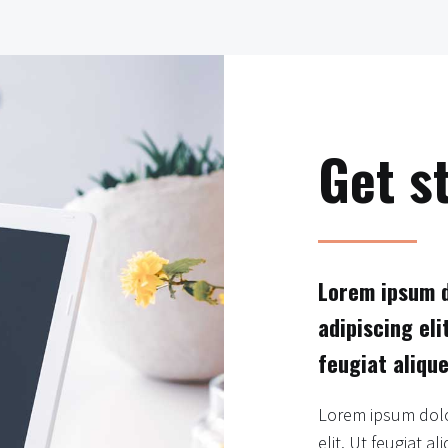
Get s
Lorem ipsum d
adipiscing eli
feugiat alique
Lorem ipsum dolor
elit. Ut feugiat a